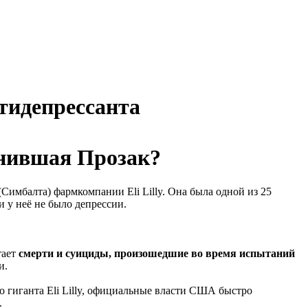
тидепрессанта
енившая Прозак?
Симбалта) фармкомпании Eli Lilly. Она была одной из 25
 у неё не было депрессии.
тает
смерти и суициды, произошедшие во время испытаний
и.
о гиганта Eli Lilly, официальные власти США быстро
.