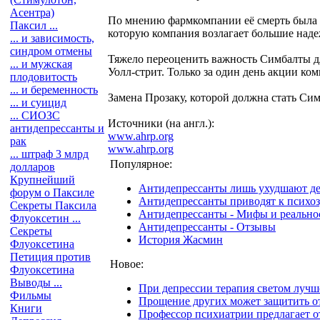
Асентра)
По мнению фармкомпании её смерть была "
Паксил ...
которую компания возлагает большие над
... и зависимость,
синдром отмены
Тяжело переоценить важность Симбалты для
... и мужская
Уолл-стрит. Только за один день акции ко
плодовитость
... и беременность
Замена Прозаку, которой должна стать Си
... и суицид
... СИОЗС
Источники (на англ.):
антидепрессанты и
www.ahrp.org
рак
www.ahrp.org
... штраф 3 млрд
Популярное:
долларов
Крупнейший
Антидепрессанты лишь ухудшают д
форум о Паксиле
Антидепрессанты приводят к психоз
Секреты Паксила
Антидепрессанты - Мифы и реально
Флуоксетин ...
Антидепрессанты - Отзывы
Секреты
История Жасмин
Флуоксетина
Петиция против
Новое:
Флуоксетина
Выводы ...
При депрессии терапия светом лучш
Фильмы
Прощение других может защитить о
Книги
Профессор психиатрии предлагает от