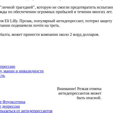
личной трагедией", которую не смогли предотвратить испытани
ежды по обеспечению огромных прибылей в течении многих лет.
 Eli Lilly. Прозак, популярный антидепрессант, потерял защит
мпании подешевели почти на треть.
мбалта, может принести компании около 2 млрд долларов.
епрессию
у, мании и инвалидности
сть
Внимание! Резкая отмена
антидепрессантов может
быть опасной.
е Флуоксетина
т депрессии
казаться от антидепрессантов