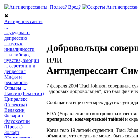
✖
Антидепрессанты
...
... ухудшают
депрессию
... путь к
Добровольцы соверш
инвалидности
... и либидо,
или
чувства, эмоции
... серотонин и
Антидепрессант Сим
депрессия
Мифы и
реальность
7 февраля 2004 Traci Johnson совершила с
Отзывы ...
"здоровых добровольцев", кто был физиче
Паксил (Рексетин)
Ципралекс
Сообщается ещё о четырёх других суицида
(Селектра)
Велаксин
FDA (Управление по контролю за качеств
Феварин
препаратов, коммерческой тайной
и скры
Флуоксетин
(Прозак)
Когда тело 19 летней студентки, Traci Jo
Золофт
объявили, что смерть не может быть связа
(Стимулотон,