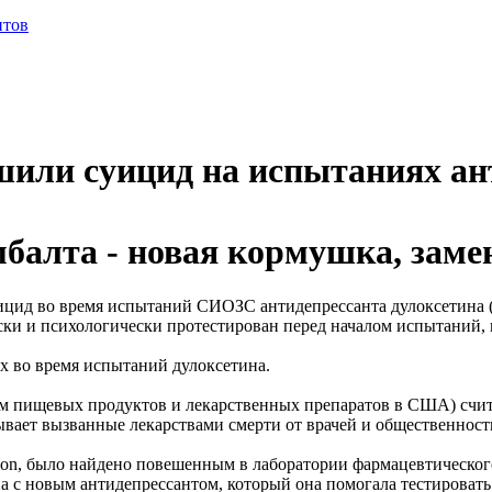
или суицид на испытаниях ан
балта - новая кормушка, зам
уицид во время испытаний СИОЗС антидепрессанта дулоксетина (
ски и психологически протестирован перед началом испытаний, и
х во время испытаний дулоксетина.
ом пищевых продуктов и лекарственных препаратов в США) счи
вает вызванные лекарствами смерти от врачей и общественност
hnson, было найдено повешенным в лаборатории фармацевтическог
на с новым антидепрессантом, который она помогала тестировать