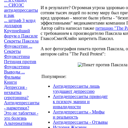
... СИОЗС
И в результате? Огромная угроза здоровью о
антидепрессанты
сотням тысяч людей по всему миру был пр
и рак
вред здоровью - многие были убиты - "без
... штраф 3 млрд
эффективными" медикаментами компании 
долларов
Автор сайта написал также
петицию "The Paxi
Крупнейший
с требованием к производителю Паксила к
форум о Паксиле
ГлаксоСмитКляйн запретить Паксил.
Секреты Паксила
Флуоксетин ...
А вот фотография пикета против Паксила, 
Секреты
автором сайта "The Paxil Protest":
Флуоксетина
Петиция против
Флуоксетина
Выводы ...
Популярное:
Фильмы
Книги
Антидепрессанты лишь
Депрессия -
ухудшают депрессию
нехватка
Антидепрессанты приводят
серотонина?
к психозу, мании и
Антидепрессанты
инвалидности
- наркотики?
Антидепрессанты - Мифы
Это не таблетки -
и реальность
это болезнь
Антидепрессанты - Отзывы
Альтернативы
История Жасмин