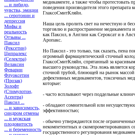
медикаменте, а также чтобы протестовать 
... и либидо,
поведения производителя этого препарата 
чувства, эмоции
ГлаксоСмитКляйн.
... серотонин и
депрессия
Наша цель пролить свет на нечестную и бе
Мифы и
торговлю и распространение медикамента 
реальность
как Паксил, в Англии как Сероксат и в Авс
Отзывы ...
Аропакс.
Паксил
(Рексетин)
Но Паксил - это только, так сказать, пена 
Ципралекс
огромный фармацевтический сточный коло
(Селектра)
ГлаксоСмитКляйн, спрятанный за красивым
Велаксин
высшего руководства. Эта ложь является к
Феварин
сточной трубой, блюющей на рынок массой
Флуоксетин
дефективных медикаментов, токсичных мед
(Прозак)
которые:
Золофт
(Стимулотон,
- часто всплывают через поддельные клини
Асентра)
Паксил ...
- обладают сомнительной или несуществую
... и зависимость,
эффективностью;
синдром отмены
... и мужская
- обычно утверждаются после ограниченных
плодовитость
некомпетентных и скомпрометировавших се
... и беременность
государственного регулирования медикамен
... и суицид