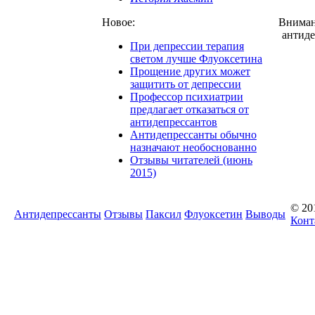
Новое:
Вниман
антиде
При депрессии терапия
светом лучше Флуоксетина
Прощение других может
защитить от депрессии
Профессор психиатрии
предлагает отказаться от
антидепрессантов
Антидепрессанты обычно
назначают необоснованно
Отзывы читателей (июнь
2015)
© 20
Антидепрессанты
Отзывы
Паксил
Флуоксетин
Выводы
Конт