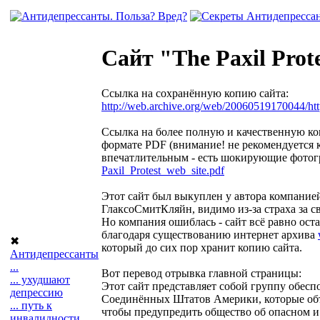
Сайт "The Paxil Prot
Ссылка на сохранённую копию сайта:
http://web.archive.org/web/20060519170044/http
Ссылка на более полную и качественную ко
формате PDF (внимание! не рекомендуется 
впечатлительным - есть шокирующие фотог
Paxil_Protest_web_site.pdf
Этот сайт был выкуплен у автора компание
ГлаксоСмитКляйн, видимо из-за страха за 
Но компания ошиблась - сайт всё равно ост
благодаря существованию интернет архива
✖
который до сих пор хранит копию сайта.
Антидепрессанты
...
Вот перевод отрывка главной страницы:
... ухудшают
Этот сайт представляет собой группу обес
депрессию
Соединённых Штатов Америки, которые об
... путь к
чтобы предупредить общество об опасном 
инвалидности