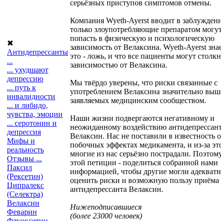
серьёзных приступов симптомов отмены.
Компания Wyeth-Ayerst вводит в заблуждени
только злоупотребляющие препаратом могу
попасть в физическую и психологическую
✖
зависимость от Велаксина. Wyeth-Ayerst знае
Антидепрессанты
это - ложь, и что все пациенты могут столкн
...
зависимостью от Велаксина.
... ухудшают
депрессию
Мы твёрдо уверены, что риски связанные с
... путь к
употреблением Велаксина значительно выш
инвалидности
заявляемых медицинским сообществом.
... и либидо,
чувства, эмоции
Наши жизни подвергаются негативному и
... серотонин и
неожиданному воздействию антидепрессан
депрессия
Велаксин. Нас не поставили в известность о
Мифы и
побочных эффектах медикамента, и из-за эт
реальность
многие из нас серьёзно пострадали. Поэтом
Отзывы ...
этой петиции - поделиться собранной нами
Паксил
информацией, чтобы другие могли адекват
(Рексетин)
оценить риски и возможную пользу приёма
Ципралекс
антидепрессанта Велаксин.
(Селектра)
Велаксин
Нижеподписавшиеся
Феварин
(более 23000 человек)
Флуоксетин