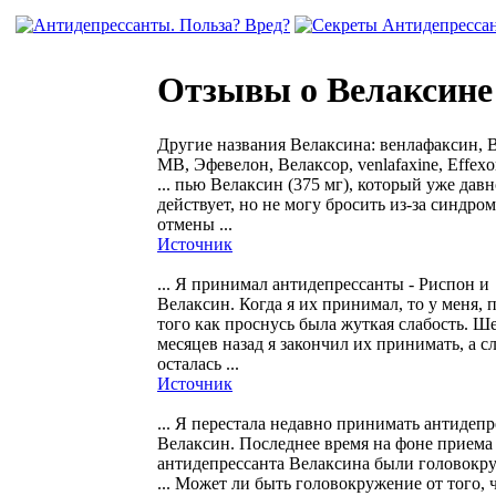
Отзывы о Велаксине
Другие названия Велаксина: венлафаксин, 
МВ, Эфевелон, Велаксор, venlafaxine, Effexo
... пью Велаксин (375 мг), который уже давн
действует, но не могу бросить из-за синдром
отмены ...
Источник
... Я принимал антидепрессанты - Риспон и
Велаксин. Когда я их принимал, то у меня, 
того как проснусь была жуткая слабость. Ш
месяцев назад я закончил их принимать, а с
осталась ...
Источник
... Я перестала недавно принимать антидепр
Велаксин. Последнее время на фоне приема
антидепрессанта Велаксина были головокр
... Может ли быть головокружение от того, ч