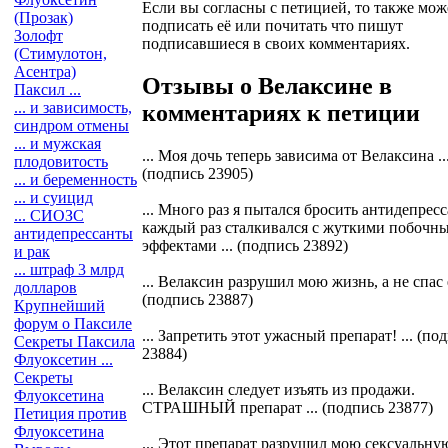
Если вы согласны с петицией, то также мож
(Прозак)
подписать её или почитать что пишут
Золофт
подписавшиеся в своих комментариях.
(Стимулотон,
Асентра)
Отзывы о Велаксине в
Паксил ...
... и зависимость,
комментариях к петиции
синдром отмены
... и мужская
... Моя дочь теперь зависима от Велаксина ..
плодовитость
(подпись 23905)
... и беременность
... и суицид
... Много раз я пытался бросить антидепресс
... СИОЗС
каждый раз сталкивался с жуткими побочн
антидепрессанты
эффектами ... (подпись 23892)
и рак
... штраф 3 млрд
... Велаксин разрушил мою жизнь, а не спас е
долларов
(подпись 23887)
Крупнейший
форум о Паксиле
... Запретить этот ужасный препарат! ... (по
Секреты Паксила
23884)
Флуоксетин ...
Секреты
... Велаксин следует изъять из продажи.
Флуоксетина
СТРАШНЫЙ препарат ... (подпись 23877)
Петиция против
Флуоксетина
... Этот препарат разрушил мою сексуальну