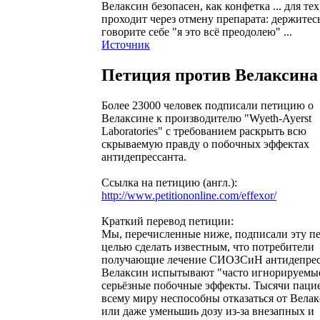
Велаксин безопасен, как конфетка ... для тех
проходит через отмену препарата: держитес
говорите себе "я это всё преодолею" ...
Источник
Петиция против Велаксина
Более 23000 человек подписали петицию о
Велаксине к производителю "Wyeth-Ayerst
Laboratories" с требованием раскрыть всю
скрываемую правду о побочных эффектах
антидепрессанта.
Ссылка на петицию (англ.):
http://www.petitiononline.com/effexor/
Краткий перевод петиции:
Мы, перечисленные ниже, подписали эту п
целью сделать известным, что потребители
получающие лечение СИОЗСиН антидепре
Велаксин испытывают "часто игнорируемы
серьёзные побочные эффекты. Тысячи паци
всему миру неспособны отказаться от Вела
или даже уменьшиь дозу из-за внезапных и