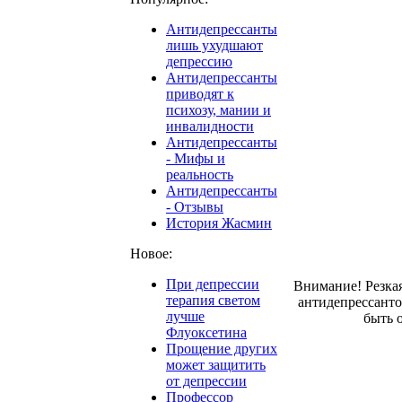
Антидепрессанты
лишь ухудшают
депрессию
Антидепрессанты
приводят к
психозу, мании и
инвалидности
Антидепрессанты
- Мифы и
реальность
Антидепрессанты
- Отзывы
История Жасмин
Новое:
При депрессии
Внимание! Резка
терапия светом
антидепрессант
лучше
быть 
Флуоксетина
Прощение других
может защитить
от депрессии
Профессор