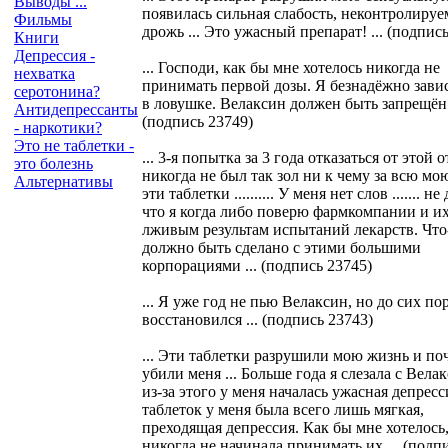
Выводы ...
появилась сильная слабость, неконтролируе
Фильмы
дрожь ... Это ужасный препарат! ... (подпис
Книги
Депрессия -
... Господи, как бы мне хотелось никогда не
нехватка
принимать первой дозы. Я безнадёжно зави
серотонина?
в ловушке. Велаксин должен быть запрещён 
Антидепрессанты
(подпись 23749)
- наркотики?
Это не таблетки -
... 3-я попытка за 3 года отказаться от этой 
это болезнь
никогда не был так зол ни к чему за всю мо
Альтернативы
эти таблетки .......... У меня нет слов ....... н
что я когда либо поверю фармкомпании и и
лживым результам испытаний лекарств. Что
должно быть сделано с этими большими
корпорациями ... (подпись 23745)
... Я уже год не пью Велаксин, но до сих по
восстановился ... (подпись 23743)
... Эти таблетки разрушили мою жизнь и по
убили меня ... Больше года я слезала с Вела
из-за этого у меня началась ужасная депресс
таблеток у меня была всего лишь мягкая,
преходящая депрессия. Как бы мне хотелось,
никогда не начинала принимать их ... (подп