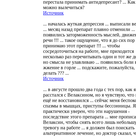
перестала принимать антидепресант? ... Как
можно вылечиться?
Источник
... началась жуткая депрессия ... выписали 
... месяц назад препарат плавно отменили ... 
появились заторможенность мыслей, движе
речи !!! ... такое ощущение, что я до сих пор
принимаю этот препарат !!! ... чтобы
сосредоточиться на работе, мне приходится
несколько раз перечитывать один и тот же д
но смысла не улавливаю ... появились боли 
жжение в горле ... подскажите, пожалуйста,
делать ??? ...
Источник
... в августе прошло два года с тех пор, как я
расстался с Велаксином, но я чувствую, что 
ещё не восстановился ... сейчас меня беспок
спазмы в мышцах, приступы бессонницы. Я
практически уверен, что эти нарушения -
последствие этого препарата ... мне пропис
Велаксин, чтобы снять всего лишь небольш
тревогу на работе ... я должен был поискать
альтернативное лечение, но доктор сказал, ч