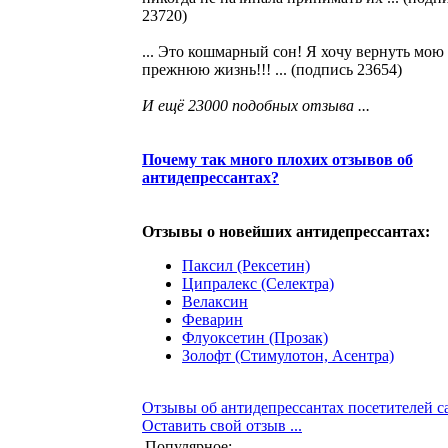
23720)
... Это кошмарный сон! Я хочу вернуть мою
прежнюю жизнь!!! ... (подпись 23654)
И ещё 23000 подобных отзыва ...
Почему так много плохих отзывов об
антидепрессантах?
Отзывы о новейших антидепрессантах:
Паксил (Рексетин)
Ципралекс (Селектра)
Велаксин
Феварин
Флуоксетин (Прозак)
Золофт (Стимулотон, Асентра)
Отзывы об антидепрессантах посетителей с
Оставить свой отзыв ...
Популярное: