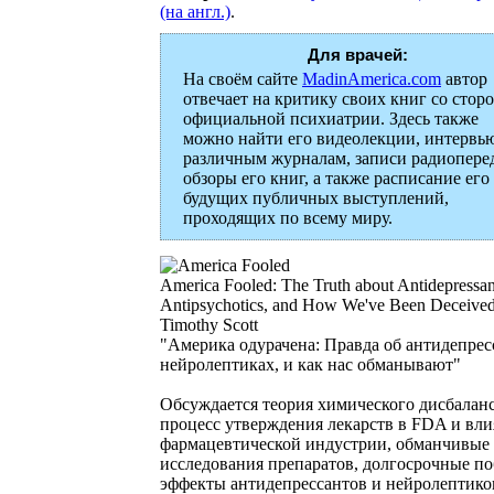
(на англ.)
.
Для врачей:
На своём сайте
MadinAmerica.com
автор
отвечает на критику своих книг со стор
официальной психиатрии. Здесь также
можно найти его видеолекции, интервь
различным журналам, записи радиоперед
обзоры его книг, а также расписание его
будущих публичных выступлений,
проходящих по всему миру.
America Fooled: The Truth about Antidepressan
Antipsychotics, and How We've Been Deceive
Timothy Scott
"Америка одурачена: Правда об антидепрес
нейролептиках, и как нас обманывают"
Обсуждается теория химического дисбаланс
процесс утверждения лекарств в FDA и вл
фармацевтической индустрии, обманчивые
исследования препаратов, долгосрочные п
эффекты антидепрессантов и нейролептиков