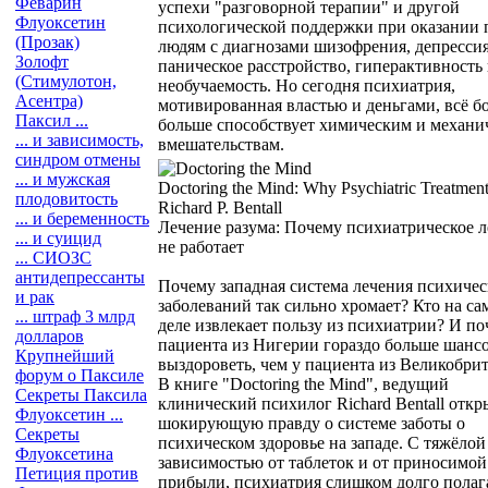
Феварин
успехи "разговорной терапии" и другой
Флуоксетин
психологической поддержки при оказании
(Прозак)
людям с диагнозами шизофрения, депрессия
Золофт
паническое расстройство, гиперактивность
(Стимулотон,
необучаемость. Но сегодня психиатрия,
Асентра)
мотивированная властью и деньгами, всё б
Паксил ...
больше способствует химическим и механи
... и зависимость,
вмешательствам.
синдром отмены
... и мужская
Doctoring the Mind: Why Psychiatric Treatment
плодовитость
Richard P. Bentall
... и беременность
Лечение разума: Почему психиатрическое 
... и суицид
не работает
... СИОЗС
антидепрессанты
Почему западная система лечения психиче
и рак
заболеваний так сильно хромает? Кто на са
... штраф 3 млрд
деле извлекает пользу из психиатрии? И по
долларов
пациента из Нигерии гораздо больше шанс
Крупнейший
выздороветь, чем у пациента из Великобри
форум о Паксиле
В книге "Doctoring the Mind", ведущий
Секреты Паксила
клинический психилог Richard Bentall откр
Флуоксетин ...
шокирующую правду о системе заботы о
Секреты
психическом здоровье на западе. С тяжёлой
Флуоксетина
зависимостью от таблеток и от приносимо
Петиция против
прибыли, психиатрия слишком долго полага