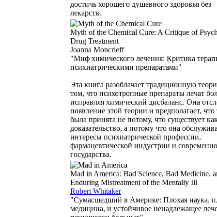
достичь хорошего душевного здоровья без
лекарств.
Myth of the Chemical Cure: A Critique of Psych
Drug Treatment
Joanna Moncrieff
"Миф химического лечения: Критика терап
психиатрическими препаратами"
Эта книга разоблачает традиционную теор
том, что психотропные препараты лечат бол
исправляя химический дисбаланс. Она отс
появление этой теории и предполагает, что
была принята не потому, что существует как
доказательство, а потому что она обслужив
интересы психиатрической профессии,
фармацевтической индустрии и современн
государства.
Mad in America: Bad Science, Bad Medicine, a
Enduring Mistreatment of the Mentally Ill
Robert Whitaker
"Сумасшедший в Америке: Плохая наука, п
медицина, и устойчивое ненадлежащее леч