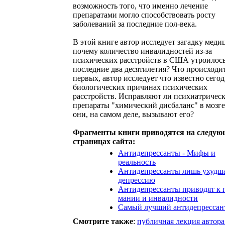
возможность того, что именно лечение
препаратами могло способствовать росту
заболеваний за последние пол-века.
В этой книге автор исследует загадку меди
почему количество инвалидностей из-за
психических расстройств в США утроилось
последние два десятилетия? Что происходи
первых, автор исследует что известно сегод
биологических причинах психических
расстройств. Исправляют ли психиатричес
препараты "химический дисбаланс" в мозге
они, на самом деле, вызывают его?
Фрагменты книги приводятся на следу
страницах сайта:
Антидепрессанты - Мифы и
реальность
Антидепрессанты лишь ухудш
депрессию
Антидепрессанты приводят к п
мании и инвалидности
Cамый лучший антидепрессан
Смотрите также
:
публичная лекция автора