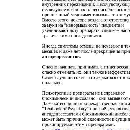
внутренних переживаний. Несочувствующ
несведущие врачи часто неспособны осознат
прописанный медикамент вызывает эти му
Вместо этого, доктора возлагают ответстве
за муки на "ненормальность" пациента и
увеличивают дозу препарата, слишком част
трагическими последствиями.
...
Иногда симптомы отмены не исчезают в те
месяцев и даже лет после прекращения при
антидепрессантов
.
Опасно начинать принимать антидепрессан
опасно отменять их, они также неэффектив
Самый лучший совет - это держаться от ни
подальше.
...
Психотропные препараты не исправляют
биохимический дисбаланс - они вызывают 
Даже категорично про-лекарственная книга
"Textbook of Psychiatry" признаёт, что выз
антидепрессантами биохимический дисбал
может быть причиной склонности к суици
провоцируемой этими препаратами.