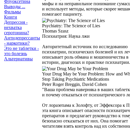
Флуоксетина
мифы и на неправильное понимание сумас
Выводы ...
и использует методы, которые скорее мешаю
Фильмы
помогают пациенту.
Книги
Депрессия -
Psychiatry: The Science of Lies
нехватка
Thomas Szasz
серотонина?
Психиатрия: Наука лжи
Антидепрессанты
- наркотики?
Авторитетный источник по исследованию
Это не таблетки -
психиатрии, психических болезней и их ле
это болезнь
описывает роль обмана и мошенничества в
Альтернативы
истории, диагнозах и практике психиатрии
Your Drug May be Your Problem: How and Wh
Stop Taking Psychiatric Medications
Peter Roger Breggin, David Cohen
"Ваша проблема наверняка в ваших таблетк
и почему отказаться от психиатрического л
От лоразепама к Золофту, от Эффексора к П
эта книга описывает опасности психиатри
препаратов и предлагает руководство к тому
безопасно отказаться от них. Она помогает
читателям взять контроль над их собствен