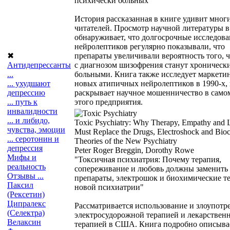
психически больных"
История рассказанная в книге удивит мног
читателей. Просмотр научной литературы в
обнаруживает, что долгосрочные исследов
нейролептиков регулярно показывали, что
препараты увеличивали вероятность того, 
✖
с диагнозом шизофрения станут хроническ
Антидепрессанты
больными. Книга также исследует маркети
...
новых атипичных нейролептиков в 1990-х,
... ухудшают
раскрывает научное мошенничество в само
депрессию
этого предприятия.
... путь к
инвалидности
... и либидо,
Toxic Psychiatry: Why Therapy, Empathy and 
чувства, эмоции
Must Replace the Drugs, Electroshock and Bio
... серотонин и
Theories of the New Psychiatry
депрессия
Peter Roger Breggin, Dorothy Rowe
Мифы и
"Токсичная психиатрия: Почему терапия,
реальность
сопереживание и любовь должны заменить
Отзывы ...
препараты, электрошок и биохимические т
Паксил
новой психиатрии"
(Рексетин)
Ципралекс
Рассматривается использование и злоупотр
(Селектра)
электросудорожной терапией и лекарствен
Велаксин
терапией в США. Книга подробно описыва