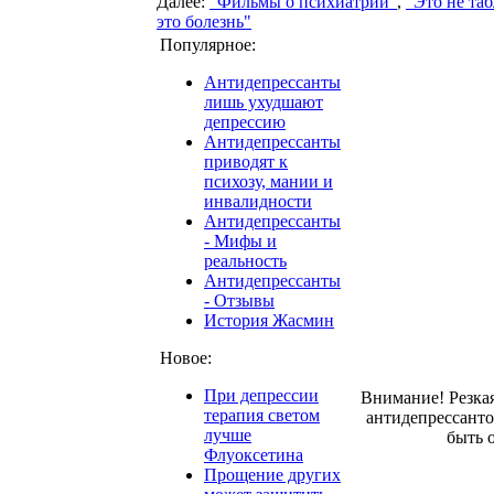
Далее:
"Фильмы о психиатрии"
,
"Это не таб
это болезнь"
Популярное:
Антидепрессанты
лишь ухудшают
депрессию
Антидепрессанты
приводят к
психозу, мании и
инвалидности
Антидепрессанты
- Мифы и
реальность
Антидепрессанты
- Отзывы
История Жасмин
Новое:
При депрессии
Внимание! Резка
терапия светом
антидепрессант
лучше
быть 
Флуоксетина
Прощение других