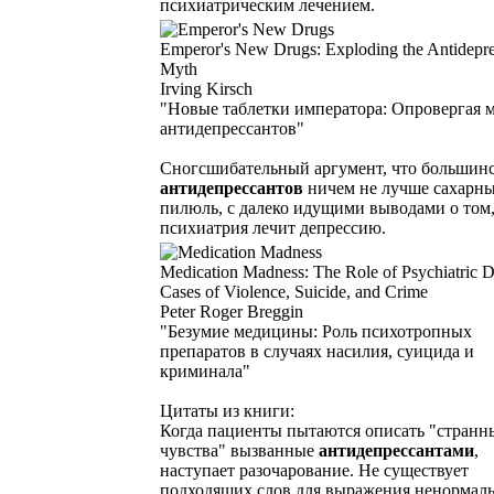
психиатрическим лечением.
Emperor's New Drugs: Exploding the Antidepre
Myth
Irving Kirsch
"Новые таблетки императора: Опровергая 
антидепрессантов"
Сногсшибательный аргумент, что большин
антидепрессантов
ничем не лучше сахарн
пилюль, с далеко идущими выводами о том,
психиатрия лечит депрессию.
Medication Madness: The Role of Psychiatric D
Cases of Violence, Suicide, and Crime
Peter Roger Breggin
"Безумие медицины: Роль психотропных
препаратов в случаях насилия, суицида и
криминала"
Цитаты из книги:
Когда пациенты пытаются описать "странн
чувства" вызванные
антидепрессантами
,
наступает разочарование. Не существует
подходящих слов для выражения ненормал