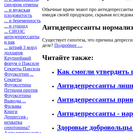
синдром отмены
Обычные врачи знают про антидепрессанты 
... и мужская
имидж своей продукции, скрывая исследов
плодовитость
... и беременность
Антидепрессанты нормализ
... и суицид
... СИОЗС
антидепрессанты
Существует гипотеза, что причина депресси
и рак
деле?
Подробнее …
... штраф 3 млрд
долларов
Читайте также:
Крупнейший
форум о Паксиле
Секреты Паксила
Как смогли утвердить
Флуоксетин ...
Секреты
Антидепрессанты лишь
Флуоксетина
Петиция против
Флуоксетина
Антидепрессанты прив
Выводы ...
Фильмы
Книги
Антидепрессанты - на
Депрессия -
нехватка
Здоровые добровольцы
серотонина?
Антидепрессанты