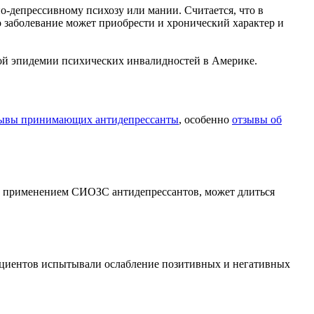
-депрессивному психозу или мании. Считается, что в
 заболевание может приобрести и хронический характер и
й эпидемии психических инвалидностей в Америке.
ывы принимающих антидепрессанты
, особенно
отзывы об
ое применением СИОЗС антидепрессантов, может длиться
циентов испытывали ослабление позитивных и негативных