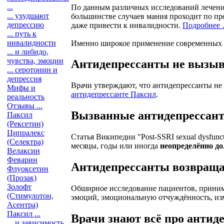
...
По данным различных исследований лечение
... ухудшают
большинстве случаев мания проходит по пр
депрессию
даже привести к инвалидности.
Подробнее
... путь к
инвалидности
Именно широкое применение современных 
... и либидо,
чувства, эмоции
Антидепрессанты не вызыв
... серотонин и
депрессия
Врачи утверждают, что антидепрессанты не
Мифы и
антидепрессанте Паксил
.
реальность
Отзывы ...
Вызванные антидепрессант
Паксил
(Рексетин)
Ципралекс
Статья Википедии "Post-SSRI sexual dysfu
(Селектра)
месяцы, годы или иногда
неопределённо до
Велаксин
Феварин
Антидепрессанты возвращаю
Флуоксетин
(Прозак)
Золофт
Обширное исследование пациентов, прини
(Стимулотон,
эмоций, эмоциональную отчуждённость, из
Асентра)
Паксил ...
Врачи знают всё про антид
... и зависимость,