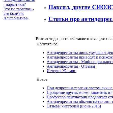
- наркотики?
Паксил, другие СИОЗС
Это не таблетки -
это болезнь
Статьи про антидепрес
Альтернативы
Если антидепрессанты такие плохие, то по
Популярное:
Антидепрессанты лишь ухудшают де
Антидепрессанты приводят к психозу
Антидепрессанты - Мифы и реальнос
Антидепрессанты - Отзывы
История Жасмин
Новое:
При депрессии терапия светом лучше
Прощение других может защитить от
Профессор психиатрии предлагает отк
Антидепрессанты обычно назначают 
Отзывы читателей (июнь 2015)