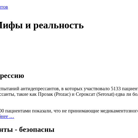
Мифы и реальность
прессию
пытаний антидепрессантов, в которых участвовало 5133 пациент
санты, такие как Прозак (Prozac) и Сероксат (Seroxat) едва ли 
00 пациентами показали, что не принимающие медикаментозного
бнее …
нты - безопасны