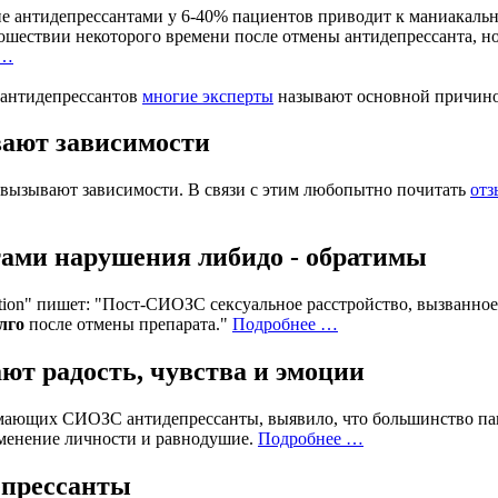
 антидепрессантами у 6-40% пациентов приводит к маниакально
ошествии некоторого времени после отмены антидепрессанта, но
 …
антидепрессантов
многие эксперты
называют основной причино
ают зависимости
 вызывают зависимости. В связи с этим любопытно почитать
отз
ами нарушения либидо - обратимы
nction" пишет: "Пост-СИОЗС сексуальное расстройство, вызванн
лго
после отмены препарата."
Подробнее …
т радость, чувства и эмоции
мающих СИОЗС антидепрессанты, выявило, что большинство па
менение личности и равнодушие.
Подробнее …
епрессанты