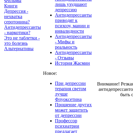
Фильмы
лишь ухудшают
Книги
депрессию
Депрессия -
Антидепрессанты
нехватка
приводят к
серотонина?
психозу, мании и
Антидепрессанты
инвалидности
- наркотики?
Антидепрессанты
Это не таблетки -
- Мифы и
это болезнь
реальность
Альтернативы
Антидепрессанты
- Отзывы
История Жасмин
Новое:
При депрессии
Внимание! Резка
терапия светом
антидепрессант
лучше
быть 
Флуоксетина
Прощение других
может защитить
от депрессии
Профессор
психиатрии
предлагает