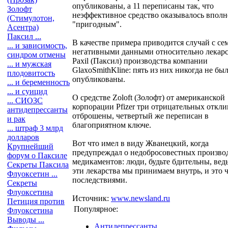
опубликованы, а 11 переписаны так, что
Золофт
неэффективное средство оказывалось вполн
(Стимулотон,
"пригодным".
Асентра)
Паксил ...
В качестве примера приводится случай с се
... и зависимость,
негативными данными относительно лекарс
синдром отмены
Paxil (Паксил) производства компании
... и мужская
GlaxoSmithKline: пять из них никогда не бы
плодовитость
опубликованы.
... и беременность
... и суицид
О средстве Zoloft (Золофт) от американской
... СИОЗС
корпорации Pfizer три отрицательных откл
антидепрессанты
отброшены, четвертый же переписан в
и рак
благоприятном ключе.
... штраф 3 млрд
долларов
Вот что имел в виду Жванецкий, когда
Крупнейший
предупреждал о недобросовестных произво
форум о Паксиле
медикаментов: люди, будьте бдительны, ведь
Секреты Паксила
эти лекарства мы принимаем внутрь, и это 
Флуоксетин ...
последствиями.
Секреты
Флуоксетина
Источник:
www.newsland.ru
Петиция против
Популярное:
Флуоксетина
Выводы ...
Антидепрессанты