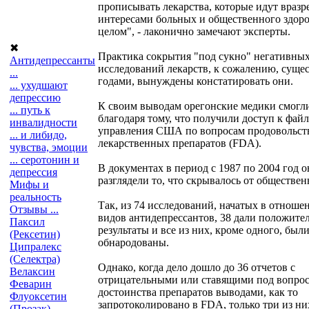
прописывать лекарства, которые идут вразре
интересами больных и общественного здоро
целом", - лаконично замечают эксперты.
✖
Практика сокрытия "под сукно" негативных
Антидепрессанты
исследований лекарств, к сожалению, сущес
...
годами, вынуждены констатировать они.
... ухудшают
депрессию
К своим выводам орегонские медики смогл
... путь к
благодаря тому, что получили доступ к фай
инвалидности
управления США по вопросам продовольст
... и либидо,
лекарственных препаратов (FDA).
чувства, эмоции
... серотонин и
В документах в период с 1987 по 2004 год 
депрессия
разглядели то, что скрывалось от обществен
Мифы и
реальность
Так, из 74 исследований, начатых в отноше
Отзывы ...
видов антидепрессантов, 38 дали положите
Паксил
результаты и все из них, кроме одного, был
(Рексетин)
обнародованы.
Ципралекс
(Селектра)
Однако, когда дело дошло до 36 отчетов с
Велаксин
отрицательными или ставящими под вопро
Феварин
достоинства препаратов выводами, как то
Флуоксетин
запротоколировано в FDA, только три из н
(Прозак)