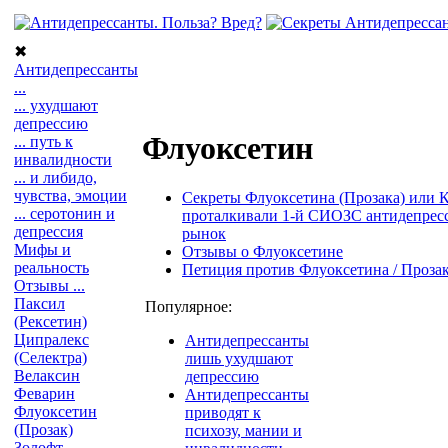
✖
Антидепрессанты
...
... ухудшают
депрессию
Флуоксетин
... путь к
инвалидности
... и либидо,
чувства, эмоции
Секреты Флуоксетина (Прозака) или 
... серотонин и
проталкивали 1-й СИОЗС антидепресс
депрессия
рынок
Мифы и
Отзывы о Флуоксетине
реальность
Петиция против Флуоксетина / Проза
Отзывы ...
Паксил
Популярное:
(Рексетин)
Ципралекс
Антидепрессанты
(Селектра)
лишь ухудшают
Велаксин
депрессию
Феварин
Антидепрессанты
Флуоксетин
приводят к
(Прозак)
психозу, мании и
Золофт