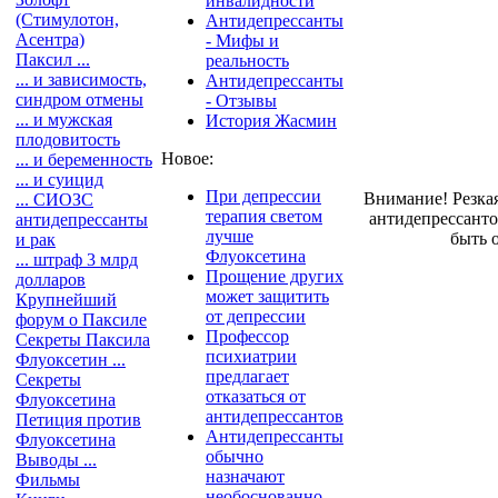
инвалидности
(Стимулотон,
Антидепрессанты
Асентра)
- Мифы и
Паксил ...
реальность
... и зависимость,
Антидепрессанты
синдром отмены
- Отзывы
... и мужская
История Жасмин
плодовитость
Новое:
... и беременность
... и суицид
При депрессии
Внимание! Резка
... СИОЗС
терапия светом
антидепрессант
антидепрессанты
лучше
быть 
и рак
Флуоксетина
... штраф 3 млрд
Прощение других
долларов
может защитить
Крупнейший
от депрессии
форум о Паксиле
Профессор
Секреты Паксила
психиатрии
Флуоксетин ...
предлагает
Секреты
отказаться от
Флуоксетина
антидепрессантов
Петиция против
Антидепрессанты
Флуоксетина
обычно
Выводы ...
назначают
Фильмы
необоснованно