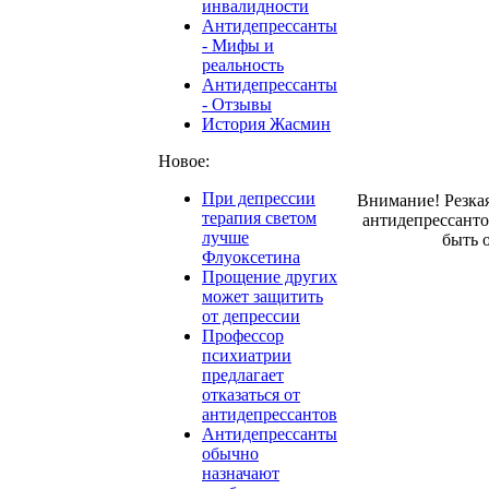
инвалидности
Антидепрессанты
- Мифы и
реальность
Антидепрессанты
- Отзывы
История Жасмин
Новое:
При депрессии
Внимание! Резка
терапия светом
антидепрессант
лучше
быть 
Флуоксетина
Прощение других
может защитить
от депрессии
Профессор
психиатрии
предлагает
отказаться от
антидепрессантов
Антидепрессанты
обычно
назначают