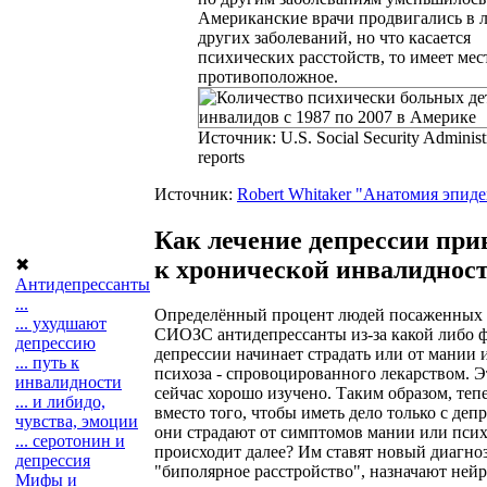
Американские врачи продвигались в 
других заболеваний, но что касается
психических расстойств, то имеет мес
противоположное.
Источник: U.S. Social Security Administ
reports
Источник:
Robert Whitaker "Анатомия эпид
Как лечение депрессии при
к хронической инвалиднос
✖
Антидепрессанты
...
Определённый процент людей посаженных 
... ухудшают
СИОЗС антидепрессанты из-за какой либо 
депрессию
депрессии начинает страдать или от мании 
... путь к
психоза - спровоцированного лекарством. Э
инвалидности
сейчас хорошо изучено. Таким образом, теп
... и либидо,
вместо того, чтобы иметь дело только с деп
чувства, эмоции
они страдают от симптомов мании или псих
... серотонин и
происходит далее? Им ставят новый диагно
депрессия
"биполярное расстройство", назначают ней
Мифы и