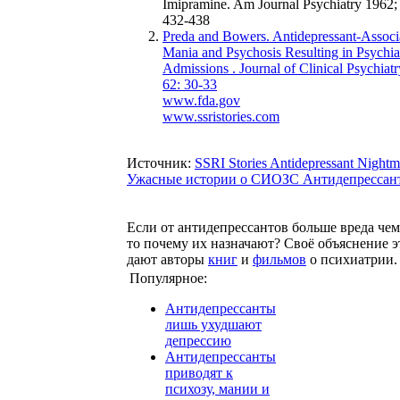
Imipramine. Am Journal Psychiatry 1962;
432-438
Preda and Bowers. Antidepressant-Associ
Mania and Psychosis Resulting in Psychia
Admissions . Journal of Clinical Psychiat
62: 30-33
www.fda.gov
www.ssristories.com
Источник:
SSRI Stories Antidepressant Nightm
Ужасные истории о СИОЗС Антидепрессан
Если от антидепрессантов больше вреда чем
то почему их назначают? Своё объяснение 
дают авторы
книг
и
фильмов
о психиатрии.
Популярное:
Антидепрессанты
лишь ухудшают
депрессию
Антидепрессанты
приводят к
психозу, мании и