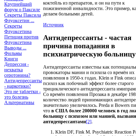
коктейль из препаратов, и он на пути к
Крупнейший
пожизненной инвалидности. Это пример, к
форум о Паксиле
делаем больными детей.
Секреты Паксила
Флуоксетин ...
Источник
Секреты
Флуоксетина
Антидепрессанты - частая
Петиция против
Флуоксетина
причина попадания в
Выводы ...
психиатрическую больницу
Фильмы
Книги
Депрессия -
Антидепрессанты известны как потенциал
нехватка
провокаторы мании и психоза со времён их
серотонина?
появления в 1950-х годах. Klein и Fink опис
Антидепрессанты
психоз как побочный эффект более старого
- наркотики?
трициклического антидепрессанта имипрам
Это не таблетки -
Со времён появления Прозака в декабре 198
это болезнь
количество людей принимающих антидепре
Альтернативы
значительно увеличилось. Preda и Bowers пи
что
в США более 200000 человек в год ло
больницу с психозом или манией, вызва
антидепрессантами
[2]
.
Klein DF, Fink M. Psychiatric Reaction Pa