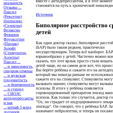
вместе с антидепрессантом, и в этот момент
реальность
становятся на путь к хронической инвалидн
Отзывы ...
Паксил
Источник
(Рексетин)
Ципралекс
Биполярное расстройство с
(Селектра)
Велаксин
детей
Феварин
Флуоксетин
Как один доктор сказал, биполярное рассто
(Прозак)
(БАР) было таким редким, практически
Золофт
несуществующим. Теперь всё наоборот. БАР
(Стимулотон,
взрывообразно у детей. Частично можно ко
Асентра)
сказать, что этот ярлык просто стали вешать
Паксил ...
детей чаще, но на самом деле вот, что проис
... и зависимость,
Вы берёте ребёнка и сажаете его на антидеп
синдром отмены
который мы никогда раньше не использовал
... и мужская
сажаете его на стимулянт. Стимулянты могу
плодовитость
вызывать манию; стимулянты могут вызыва
... и беременность
психозы. В итоге у ребёнка появляется
... и суицид
спровоцированный препаратом эпизод ман
... СИОЗС
психоза. Как только это случается, доктор г
антидепрессанты
"Ох, он страдает от индуцированного лекар
и рак
эпизода". Он говорит, что у ребёнка БАР. З
... штраф 3 млрд
назначают нейролептик; и теперь он посаже
долларов