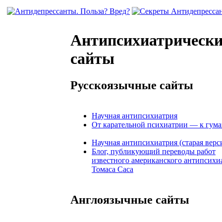
Антипсихиатрически
сайты
Русскоязычные сайты
Научная антипсихиатрия
От карательной психиатрии — к гум
Научная антипсихиатрия (старая верс
Блог, публикующий переводы работ
известного американского антипсихи
Томаса Саса
Англоязычные сайты