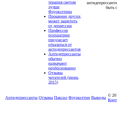
терапия светом
антидепрессант
лучше
быть 
Флуоксетина
Прощение других
может защитить
от депрессии
Профессор
психиатрии
предлагает
отказаться от
антидепрессантов
Антидепрессанты
обычно
назначают
необоснованно
Отзывы
читателей (июнь
2015)
© 20
Антидепрессанты
Отзывы
Паксил
Флуоксетин
Выводы
Конт