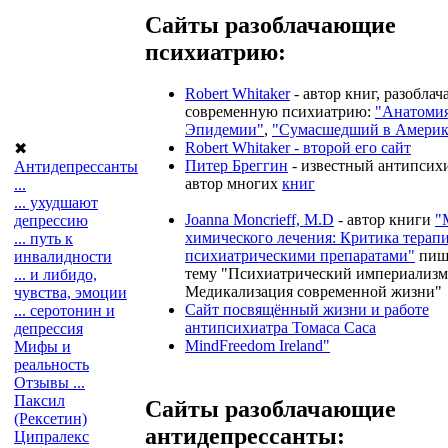
Сайты разоблачающие
психиатрию:
Robert Whitaker
- автор книг, разобла
современную психиатрию:
"Анатоми
Эпидемии"
,
"Сумасшедший в Америк
Robert Whitaker - второй его сайт
✖
Питер Бреггин
- известный антипсихи
Антидепрессанты
автор многих
книг
...
... ухудшают
Joanna Moncrieff, M.D
- автор книги
"
депрессию
химического лечения: Критика терап
... путь к
психиатрическими препаратами"
пиш
инвалидности
тему "Психиатрический империализм
... и либидо,
Медикализация современной жизни"
чувства, эмоции
Сайт посвящённый жизни и работе
... серотонин и
антипсихиатра Томаса Саса
депрессия
MindFreedom Ireland"
Мифы и
реальность
Отзывы ...
Паксил
Сайты разоблачающие
(Рексетин)
антидепрессанты:
Ципралекс