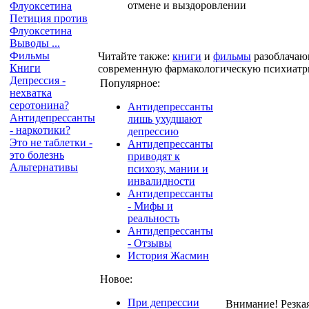
отмене и выздоровлении
Флуоксетина
Петиция против
Флуоксетина
Выводы ...
Фильмы
Читайте также:
книги
и
фильмы
разоблача
Книги
современную фармакологическую психиатр
Депрессия -
Популярное:
нехватка
серотонина?
Антидепрессанты
Антидепрессанты
лишь ухудшают
- наркотики?
депрессию
Это не таблетки -
Антидепрессанты
это болезнь
приводят к
Альтернативы
психозу, мании и
инвалидности
Антидепрессанты
- Мифы и
реальность
Антидепрессанты
- Отзывы
История Жасмин
Новое:
При депрессии
Внимание! Резка