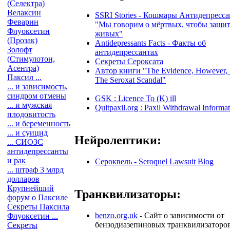
(Селектра)
Велаксин
SSRI Stories - Кошмары Антидепресса
Феварин
"Мы говорим о мёртвых, чтобы защи
Флуоксетин
живых"
(Прозак)
Antidepressants Facts - Факты об
Золофт
антидепрессантах
(Стимулотон,
Секреты Сероксата
Асентра)
Автор книги "The Evidence, However, I
Паксил ...
The Seroxat Scandal"
... и зависимость,
синдром отмены
GSK : Licence To (K) ill
... и мужская
Quitpaxil.org : Paxil Withdrawal Informa
плодовитость
... и беременность
... и суицид
Нейролептики:
... СИОЗС
антидепрессанты
и рак
Сероквель - Seroquel Lawsuit Blog
... штраф 3 млрд
долларов
Крупнейший
Транквилизаторы:
форум о Паксиле
Секреты Паксила
benzo.org.uk
- Сайт о зависимости от
Флуоксетин ...
бензодиазепиновых транквилизаторов
Секреты