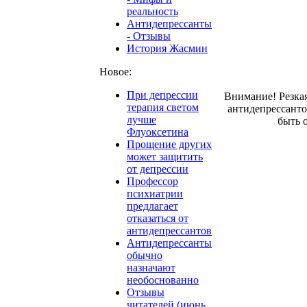
реальность
Антидепрессанты
- Отзывы
История Жасмин
Новое:
При депрессии
Внимание! Резка
терапия светом
антидепрессант
лучше
быть 
Флуоксетина
Прощение других
может защитить
от депрессии
Профессор
психиатрии
предлагает
отказаться от
антидепрессантов
Антидепрессанты
обычно
назначают
необоснованно
Отзывы
читателей (июнь