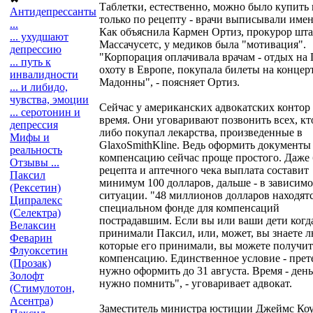
Таблетки, естественно, можно было купить 
Антидепрессанты
только по рецепту - врачи выписывали имен
...
Как объяснила Кармен Ортиз, прокурор шта
... ухудшают
Массачусетс, у медиков была "мотивация".
депрессию
"Корпорация оплачивала врачам - отдых на 
... путь к
охоту в Европе, покупала билеты на концер
инвалидности
Мадонны", - поясняет Ортиз.
... и либидо,
чувства, эмоции
Сейчас у американских адвокатских контор 
... серотонин и
время. Они уговаривают позвонить всех, кто
депрессия
либо покупал лекарства, произведенные в
Мифы и
GlaxoSmithKline. Ведь оформить документы
реальность
компенсацию сейчас проще простого. Даже 
Отзывы ...
рецепта и аптечного чека выплата составит
Паксил
минимум 100 долларов, дальше - в зависимо
(Рексетин)
ситуации. "48 миллионов долларов находятс
Ципралекс
специальном фонде для компенсаций
(Селектра)
пострадавшим. Если вы или ваши дети когд
Велаксин
принимали Паксил, или, может, вы знаете л
Феварин
которые его принимали, вы можете получит
Флуоксетин
компенсацию. Единственное условие - пре
(Прозак)
нужно оформить до 31 августа. Время - день
Золофт
нужно помнить", - уговаривает адвокат.
(Стимулотон,
Асентра)
Заместитель министра юстиции Джеймс Ко