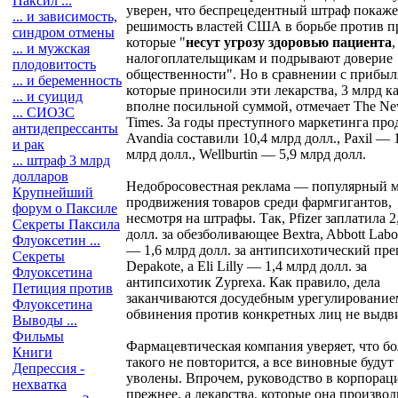
Паксил ...
уверен, что беспрецедентный штраф покаже
... и зависимость,
решимость властей США в борьбе против п
синдром отмены
которые "
несут угрозу здоровью пациента
,
... и мужская
налогоплательщикам и подрывают доверие
плодовитость
общественности". Но в сравнении с прибыл
... и беременность
которые приносили эти лекарства, 3 млрд к
... и суицид
вполне посильной суммой, отмечает The Ne
... СИОЗС
Times. За годы преступного маркетинга пр
антидепрессанты
Avandia составили 10,4 млрд долл., Paxil — 
и рак
млрд долл., Wellburtin — 5,9 млрд долл.
... штраф 3 млрд
долларов
Недобросовестная реклама — популярный 
Крупнейший
продвижения товаров среди фармгигантов,
форум о Паксиле
несмотря на штрафы. Так, Pfizer заплатила 2
Секреты Паксила
долл. за обезболивающее Bextra, Abbott Labor
Флуоксетин ...
— 1,6 млрд долл. за антипсихотический пре
Секреты
Depakote, а Eli Lilly — 1,4 млрд долл. за
Флуоксетина
антипсихотик Zyprexa. Как правило, дела
Петиция против
заканчиваются досудебным урегулирование
Флуоксетина
обвинения против конкретных лиц не выдв
Выводы ...
Фильмы
Фармацевтическая компания уверяет, что б
Книги
такого не повторится, а все виновные будут
Депрессия -
уволены. Впрочем, руководство в корпорац
нехватка
прежнее, а лекарства, которые она производ