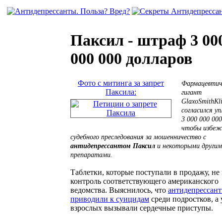
Паксил - штраф 3 00
000 000 долларов
Фото с митинга за запрет
Фармацевтич
Паксила:
гигант
GlaxoSmithKl
согласился у
3 000 000 000
чтобы избе
судебного преследования за мошенничество с
антидепрессантом Паксил
и некоторыми другим
препаратами.
Таблетки, которые поступали в продажу, н
контроль соответствующего американского
ведомства. Выяснилось, что
антидепрессан
приводили к суицидам
среди подростков, а 
взрослых вызывали сердечные приступы.