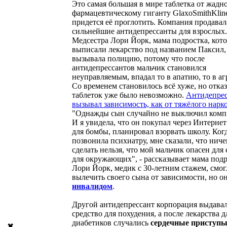
Это самая большая в мире таблетка от жадно
фармацевтическому гиганту GlaxoSmithKlin
придется её проглотить. Компания продавал
сильнейшие антидепрессанты для взрослых.
Медсестра Лори Йорк, мама подростка, кот
выписали лекарство под названием Паксил,
вызывала полицию, потому что после
антидепрессантов мальчик становился
неуправляемым, впадал то в апатию, то в аг
Со временем становилось всё хуже, но отказ
таблеток уже было невозможно.
Антидепрес
вызывал зависимость, как от тяжёлого нарк
"Однажды сын случайно не выключил комп
И я увидела, что он покупал через Интернет
для бомбы, планировал взорвать школу. Когд
позвонила психиатру, мне сказали, что ниче
сделать нельзя, что мой мальчик опасен для 
для окружающих", - рассказывает мама подр
Лори Йорк, медик с 30-летним стажем, смог
вылечить своего сына от зависимости, но он
инвалидом
.
Другой антидепрессант корпорация выдавал
средство для похудения, а после лекарства д
диабетиков случались
сердечные приступ
✖