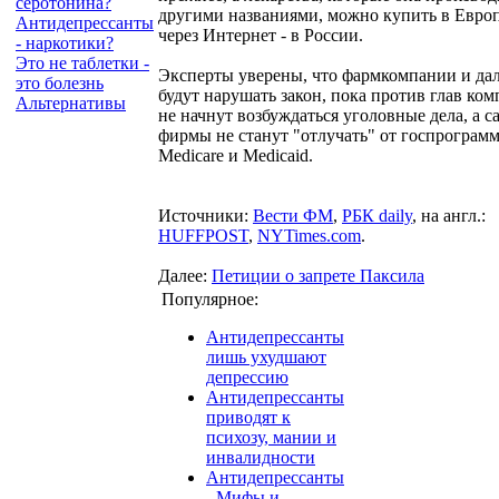
серотонина?
другими названиями, можно купить в Евро
Антидепрессанты
через Интернет - в России.
- наркотики?
Это не таблетки -
Эксперты уверены, что фарм­компании и да
это болезнь
будут нарушать закон, пока против глав ко
Альтернативы
не начнут возбуждаться уголовные дела, а с
фирмы не станут "отлучать" от госпрограм
Medicare и Medicaid.
Источники:
Вести ФМ
,
РБК daily
, на англ.:
HUFFPOST
,
NYTimes.com
.
Далее:
Петиции о запрете Паксила
Популярное:
Антидепрессанты
лишь ухудшают
депрессию
Антидепрессанты
приводят к
психозу, мании и
инвалидности
Антидепрессанты
- Мифы и