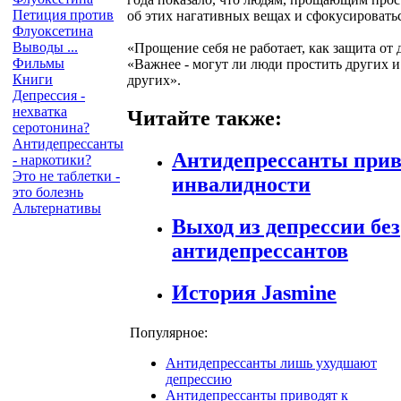
Петиция против
об этих нагативных вещах и сфокусировать
Флуоксетина
Выводы ...
«Прощение себя не работает, как защита от д
Фильмы
«Важнее - могут ли люди простить других и
Книги
других».
Депрессия -
нехватка
Читайте также:
серотонина?
Антидепрессанты
Антидепрессанты прив
- наркотики?
Это не таблетки -
инвалидности
это болезнь
Альтернативы
Выход из депрессии без
антидепрессантов
История Jasmine
Популярное:
Антидепрессанты лишь ухудшают
депрессию
Антидепрессанты приводят к