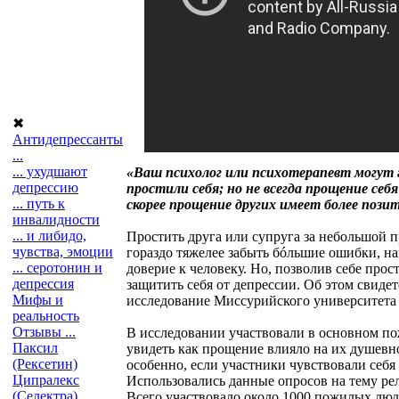
✖
Антидепрессанты
...
... ухудшают
«Ваш психолог или психотерапевт могут 
депрессию
простили себя; но не всегда прощение себ
... путь к
скорее прощение других имеет более пози
инвалидности
... и либидо,
Простить друга или супруга за небольшой пр
чувства, эмоции
гораздо тяжелее забыть бóльшие ошибки, на
... серотонин и
доверие к человеку. Но, позволив себе прос
депрессия
защитить себя от депрессии. Об этом свидет
Мифы и
исследование Миссурийского университета
реальность
Отзывы ...
В исследовании участвовали в основном п
Паксил
увидеть как прощение влияло на их душевно
(Рексетин)
особенно, если участники чувствовали себ
Ципралекс
Использовались данные опросов на тему рел
(Селектра)
Всего участвовало около 1000 пожилых люде