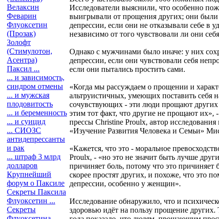
Велаксин
Исследователи выяснили, что особенно п
Феварин
выигрывали от прощения других; они были
Флуоксетин
депрессии, если они не отказывали себе в 
(Прозак)
независимо от того чувствовали ли они се
Золофт
(Стимулотон,
Однако с мужчинами было иначе: у них сох
Асентра)
депрессии, если они чувствовали себя неп
Паксил ...
если они пытались простить сами.
... и зависимость,
синдром отмены
«Когда мы рассуждаем о прощении и харак
... и мужская
альтруистичных, умеющих поставить себя н
плодовитость
сочувствующих - эти люди прощают других 
... и беременность
этим тот факт, что другие не прощают их», 
... и суицид
прессы Christine Proulx, автор исследовани
... СИОЗС
«Изучение Развития Человека и Семьи» Мис
антидепрессанты
и рак
«Кажется, что это - моральное превосходство
... штраф 3 млрд
Proulx, - «но это не значит быть лучше други
долларов
причиняет боль, потому что это причиняет б
Крупнейший
скорее простят других, и похоже, что это п
форум о Паксиле
депрессии, особенно у женщин».
Секреты Паксила
Флуоксетин ...
Исследование обнаружило, что и психическ
Секреты
здоровью идёт на пользу прощение других.
Флуоксетина
года показало, что людям, прощающим прос