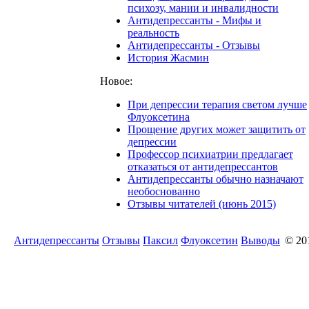
психозу, мании и инвалидности
Антидепрессанты - Мифы и
реальность
Антидепрессанты - Отзывы
История Жасмин
Новое:
При депрессии терапия светом лучше
Флуоксетина
Прощение других может защитить от
депрессии
Профессор психиатрии предлагает
отказаться от антидепрессантов
Антидепрессанты обычно назначают
необоснованно
Отзывы читателей (июнь 2015)
Антидепрессанты
Отзывы
Паксил
Флуоксетин
Выводы
© 20