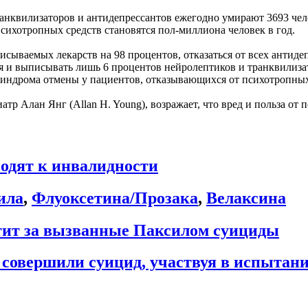
ранквилизаторов и антидепрессантов ежегодно умирают 3693 чел
сихотропных средств становятся пол-миллиона человек в год.
исываемых лекарств на 98 процентов, отказаться от всех антиде
ия и выписывать лишь 6 процентов нейролептиков и транквилиза
ндрома отмены у пациентов, отказывающихся от психотропных
р Алан Янг (Allan H. Young), возражает, что вред и польза от п
одят к инвалидности
ила
,
Флуоксетина/Прозака
,
Велаксина
ит за вызванные Паксилом суициды
 совершили суицид, участвуя в испыта