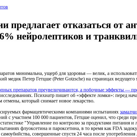
и предлагает отказаться от а
6% нейролептиков и транквил
ратов минимальна, ущерб для здоровья — велик, а использовать
ий медик Петер Гетцше (Peter Gotzsche) на страницах ведущег
опных препаратов преувеличиваются, а побочные эффекты — п
 исследованиях. Психиатр пишет об «эффекте ломки»: перед нач
 отмены, который снимает новое лекарство.
понсируемых фармацевтическими компаниями испытаниях
замалчи
аний с участием 100 000 пациентов, Гетцше оценил, что среди 
 статистике "Управление по контролю за продуктами питания 
пытаниях флуоксетина и пароксетина, в то время как FDA задок
самоубийства, совершенные спустя 24 часа после употребления 