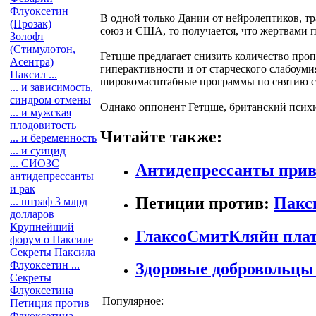
Флуоксетин
В одной только Дании от нейролептиков, т
(Прозак)
союз и США, то получается, что жертвами п
Золофт
(Стимулотон,
Гетцше предлагает снизить количество проп
Асентра)
гиперактивности и от старческого слабоум
Паксил ...
широкомасштабные программы по снятию си
... и зависимость,
синдром отмены
Однако оппонент Гетцше, британский психиат
... и мужская
плодовитость
Читайте также:
... и беременность
... и суицид
... СИОЗС
Антидепрессанты прив
антидепрессанты
и рак
Петиции против:
Пакс
... штраф 3 млрд
долларов
Крупнейший
ГлаксоСмитКляйн плат
форум о Паксиле
Секреты Паксила
Флуоксетин ...
Здоровые добровольцы
Секреты
Флуоксетина
Популярное:
Петиция против
Флуоксетина