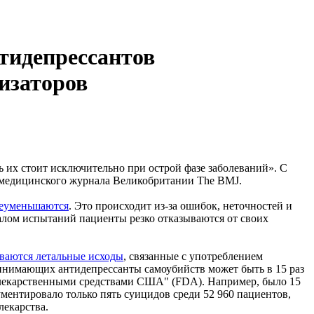
нтидепрессантов
изаторов
 их стоит исключительно при острой фазе заболеваний». С
о медицинского журнала Великобритании The BMJ.
реуменьшаются
. Это происходит из-за ошибок, неточностей и
алом испытаний пациенты резко отказываются от своих
ваются летальные исходы
, связанные с употреблением
принимающих антидепрессанты самоубийств может быть в 15 раз
и лекарственными средствами США" (FDA). Например, было 15
ументировало только пять суицидов среди 52 960 пациентов,
лекарства.