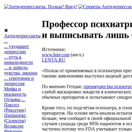
Профессор психиатри
✖
и выписывать лишь 
Антидепрессанты
...
... ухудшают
Источники:
депрессию
www.bmj.com
(англ.)
... путь к
LENTA.RU
инвалидности
... и либидо,
«Польза от применяемых в психиатрии препа
чувства, эмоции
такими заявлениями выступил видный датск
... серотонин и
депрессия
По мнению Гетцше,
преимущества психотр
Мифы и
слабой маскировки лекарств в клинических
реальность
обычных препаратов и испытывают синдром
Отзывы ...
Паксил
Кроме того, по подсчётам психиатра, в с
(Рексетин)
препаратов. На основе мета-анализа испыт
Ципралекс
больше, чем сообщает в своей официальной
(Селектра)
случаев суицида среди 9956 пациентов в ис
Велаксин
частично потому что FDA учитывает только 
Феварин