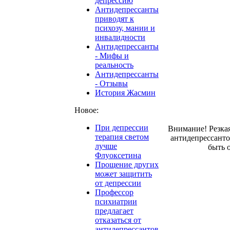
депрессию
Антидепрессанты
приводят к
психозу, мании и
инвалидности
Антидепрессанты
- Мифы и
реальность
Антидепрессанты
- Отзывы
История Жасмин
Новое:
При депрессии
Внимание! Резка
терапия светом
антидепрессант
лучше
быть 
Флуоксетина
Прощение других
может защитить
от депрессии
Профессор
психиатрии
предлагает
отказаться от
антидепрессантов