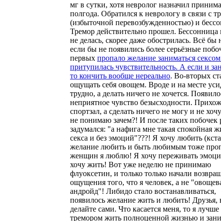
мг в сутки, хотя невролог назначил приним
полгода. Обратился к неврологу в связи с т
(избыточной перевозбужденностью) и бесс
Тремор действительно прошел. Бессонница
не делась, скорее даже обострилась. Всё бы 
если бы не появились более серьёзные побо
первых
пропало желание заниматься сексом
притупилась чувствительность. А если и за
то кончить вообще нереально
. Во-вторых ст
ощущать себя овощем. Вроде и на месте уси
трудно, а делать ничего не хочется. Появило
неприятное чувство безысходности. Прихож
спортзал, а сделать ничего не могу и не хоч
не понимаю зачем?! И после таких побочек 
задумался: "а нафига мне такая спокойная ж
секса и без эмоций"???! Я хочу любить (кста
желание любить и быть любимым тоже проп
женщин я люблю! Я хочу переживать эмоци
хочу жить! Вот уже неделю не принимаю
флуоксетин, и только только начали возвра
ощущения того, что я человек, а не "овоще
андройд"! Либидо стало востанавливаться,
появилось желание жить и любить! Друзья,
делайте сами. Что касается меня, то я лучше 
тремором жить полноценной жизнью и зани