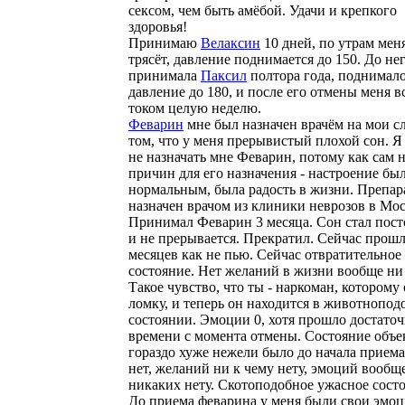
сексом, чем быть амёбой. Удачи и крепкого
здоровья!
Принимаю
Велаксин
10 дней, по утрам мен
трясёт, давление поднимается до 150. До не
принимала
Паксил
полтора года, поднимал
давление до 180, и после его отмены меня 
током целую неделю.
Феварин
мне был назначен врачём на мои сл
том, что у меня прерывистый плохой сон. Я
не назначать мне Феварин, потому как сам 
причин для его назначения - настроение бы
нормальным, была радость в жизни. Препар
назначен врачом из клиники неврозов в Мос
Принимал Феварин 3 месяца. Сон стал пос
и не прерывается. Прекратил. Сейчас прошл
месяцев как не пью. Сейчас отвратительное
состояние. Нет желаний в жизни вообще ни 
Такое чувство, что ты - наркоман, которому
ломку, и теперь он находится в животнопо
состоянии. Эмоции 0, хотя прошло достато
времени с момента отмены. Состояние объ
гораздо хуже нежели было до начала приема
нет, желаний ни к чему нету, эмоций вообщ
никаких нету. Скотоподобное ужасное состо
До приема феварина у меня были свои эмоц