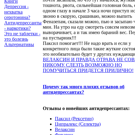
Книги
тошнота, рвота, сильнейшая головная боль, 
Депрессия -
одном глазу в начале 3 часа ночи приступ и
нехватка
звоню в скорую, срашиваю, можно выпить
серотонина?
Феназепам, сказали можно, пью и засыпаю ч
Антидепрессанты
мин. На утро на еду смотреть совсем невоз
- наркотики?
выворачивает, а и так имею бараний вес. П
Это не таблетки -
на пустырник!!!
это болезнь
Паксил помогает!!! Не надо врать и если у
Альтернативы
конкретного лица были такие жуткие состоя
это необязательно будет у других нуждающи
ВЕЛАКСИН И ПРАВДА ОТРАВА НЕ СО
НИКОМУ. СЛЕЗТЬ ВОЗМОЖНО НО
ПОМУЧИТЬСЯ ПРИДЕТСЯ ПРИЛИЧНО!
Почему так много плохих отзывов об
антидепрессантах?
Отзывы о новейших антидепрессантах:
Паксил (Рексетин)
Ципралекс (Селектра)
Велаксин
Феварин