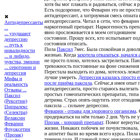
хотя бы мог плакать и радоваться, сейчас я р
Есть подозрение, что Феварин это не прост
антидепрессант, а хитроумная смесь опиата 
✖
антидепрессанта. Читал в сети, что феварин 
Антидепрессанты
наркогенный препарат. Наркогенность преп
...
явно прослеживается в моем сегодняшнем
... ухудшают
состоянии. Прошу всех, кто испытывает по
депрессию
состояния отписать.
... путь к
Пила
Паксил
7мес. Была спокойная и довол
инвалидности
жизнью. Когда
захотела отказаться, начался 
... и либидо,
не просто плохо, хотелось застрелиться. Па
чувства, эмоции
тревожность постоянные на фоне снижения 
... серотонин и
Перестала выходить из дома, хотелось лежат
депрессия
лучше умереть.
Депрессия казалась просто 
Мифы и
после приёма паксила
. Сейчас,я имея опыт 
реальность
антидепрессанта, просто стараюсь вылезать
Отзывы ...
простых гомеопатических препаратах, типа
Паксил
детрима. Страх опять ощутить этот отходня
(Рексетин)
паксила ... сильнее депрессии.
Ципралекс
Феварин - отрава для здорового организма
.
(Селектра)
продержаться на нём только 2 дня. Чуть не 
Велаксин
Прозак - хороший препарат
. Помог вернутьс
Феварин
жизни. Никаких побочек не почувствовала,
Флуоксетин
и аппетит были во время всего курса. Пила 
(Прозак)
течение года. И главный плюс никакого си