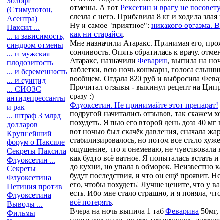
Золофт
отмены. А вот
Рексетин и врагу не посовет
(Стимулотон,
слезла с него. Прибавила 8 кг и ходила злая 
Асентра)
Ну и самое "приятное":
никакого оргазма. 
Паксил ...
как ни старайся
.
... и зависимость,
Мне назначили Атаракс. Принимая его, про
синдром отмены
сонливость. Опять обратилась к врачу, отме
... и мужская
Атаракс, назначили
Феварин
, выпила на но
плодовитость
таблетки, всю ночь кошмары, голоса слышн
... и беременность
вообщем. Отдала 820 руб и выбросила Фева
... и суицид
Прочитал отзывы - выкинул рецепт на Цип
... СИОЗС
сразу :)
антидепрессанты
Флуоксетин. Не принимайте этот препарат!
и рак
подругой начитались отзывов, так скажем х
... штраф 3 млрд
похудеть. Я пью его второй день доза 40 мг 
долларов
вот ночью был скачёк давления, сначала жар
Крупнейший
стабилизировалось, но потом всё стало хуж
форум о Паксиле
ощущение, что я онемеваю, не чувствовала 
Секреты Паксила
как будто всё ватное. Я попыталась встать 
Флуоксетин ...
до кухни, но упала в обморок. Неизвестно к
Секреты
будут последствия, и что он ещё проявит. Н
Флуоксетина
его, чтобы похудеть! Лучше цените, что у ва
Петиция против
есть. Ибо мне стало страшно, и я поняла, чт
Флуоксетина
всё потерять
.
Выводы ...
Вчера на ночь выпила 1 таб
Феварина
50мг,
Фильмы
почти засыпала, но что тут началось, жуткая