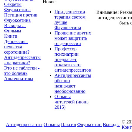
Новое:
Секреты
Флуоксетина
При депрессии
Внимание! Резка
Петиция против
терапия светом
антидепрессант
Флуоксетина
лучше
быть 
Выводы ...
Флуоксетина
Фильмы
Прощение других
Книги
может защитить
Депрессия -
от депрессии
нехватка
Профессор
серотонина?
психиатрии
Антидепрессанты
предлагает
- наркотики?
отказаться от
Это не таблетки -
антидепрессантов
это болезнь
Антидепрессанты
Альтернативы
обычно
назначают
необоснованно
Отзывы
читателей (июнь
2015)
© 20
Антидепрессанты
Отзывы
Паксил
Флуоксетин
Выводы
Конт