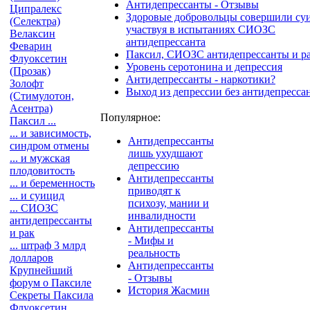
Антидепрессанты - Отзывы
Ципралекс
Здоровые добровольцы совершили су
(Селектра)
участвуя в испытаниях СИОЗС
Велаксин
антидепрессанта
Феварин
Паксил, СИОЗС антидепрессанты и р
Флуоксетин
Уровень серотонина и депрессия
(Прозак)
Антидепрессанты - наркотики?
Золофт
Выход из депрессии без антидепресса
(Стимулотон,
Асентра)
Популярное:
Паксил ...
... и зависимость,
Антидепрессанты
синдром отмены
лишь ухудшают
... и мужская
депрессию
плодовитость
Антидепрессанты
... и беременность
приводят к
... и суицид
психозу, мании и
... СИОЗС
инвалидности
антидепрессанты
Антидепрессанты
и рак
- Мифы и
... штраф 3 млрд
реальность
долларов
Антидепрессанты
Крупнейший
- Отзывы
форум о Паксиле
История Жасмин
Секреты Паксила
Флуоксетин ...