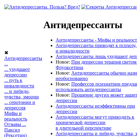
Антидепрессанты
Антидепрессанты - Мифы и реальност
Антидепрессанты приводят к психозу
и инвалидности
✖
Антидепрессанты лишь ухудшают деп
Антидепрессанты
Новое:
При депрессии терапия светом
...
Флуоксетина
... ухудшают
Новое:
Антидепрессанты обычно наз
депрессию
необоснованно
... путь к
Новое:
Профессор психиатрии предлаг
инвалидности
использовать антидепрессанты
... и либидо,
Новое:
Прощение других может защит
чувства, эмоции
депрессии
... серотонин и
Антидепрессанты неэффективны при
депрессия
депрессии
Мифы и
Антидепрессанты могут приводить к
реальность
хронической депрессии
Отзывы ...
в длительной перспективе
Паксил
Антидепрессанты и либидо, чувства,
(Рексетин)