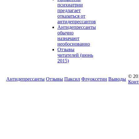
психиатрии
предлагает
отказаться от
антидепрессантов
Антидепрессанты
обычно
назначают
необоснованно
Отзывы
читателей (июнь
2015)
© 20
Антидепрессанты
Отзывы
Паксил
Флуоксетин
Выводы
Конт