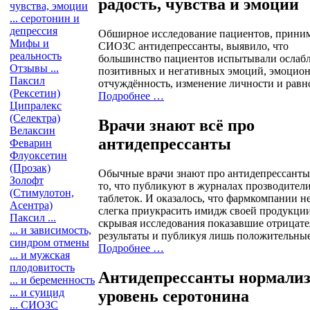
радость, чувства и эмоции
чувства, эмоции
... серотонин и
депрессия
Обширное исследование пациентов, прин
Мифы и
СИОЗС антидепрессанты, выявило, что
реальность
большинство пациентов испытывали ослаб
Отзывы ...
позитивных и негативных эмоций, эмоцио
Паксил
отчуждённость, изменение личности и равн
(Рексетин)
Подробнее …
Ципралекс
(Селектра)
Врачи знают всё про
Велаксин
антидепрессанты
Феварин
Флуоксетин
(Прозак)
Обычные врачи знают про антидепрессант
Золофт
то, что публикуют в журналах прозводител
(Стимулотон,
таблеток. И оказалось, что фармкомпании н
Асентра)
слегка приукрасить имидж своей продукции
Паксил ...
скрывая исследования показавшие отрицат
... и зависимость,
результаты и публикуя лишь положительные
синдром отмены
Подробнее …
... и мужская
плодовитость
Антидепрессанты нормали
... и беременность
... и суицид
уровень серотонина
... СИОЗС