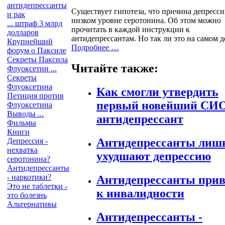
антидепрессанты
Существует гипотеза, что причина депресси
и рак
низком уровне серотонина. Об этом можно
... штраф 3 млрд
прочитать в каждой инструкции к
долларов
антидепрессантам. Но так ли это на самом д
Крупнейший
Подробнее …
форум о Паксиле
Секреты Паксила
Читайте также:
Флуоксетин ...
Секреты
Флуоксетина
Как смогли утвердить
Петиция против
первый новейший СИ
Флуоксетина
Выводы ...
антидепрессант
Фильмы
Книги
Антидепрессанты лиш
Депрессия -
нехватка
ухудшают депрессию
серотонина?
Антидепрессанты
- наркотики?
Антидепрессанты прив
Это не таблетки -
к инвалидности
это болезнь
Альтернативы
Антидепрессанты -