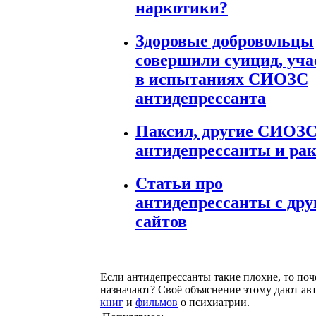
наркотики?
Здоровые добровольцы
совершили суицид, уча
в испытаниях СИОЗС
антидепрессанта
Паксил, другие СИОЗ
антидепрессанты и ра
Статьи про
антидепрессанты с дру
сайтов
Если антидепрессанты такие плохие, то поч
назначают? Своё объяснение этому дают ав
книг
и
фильмов
о психиатрии.