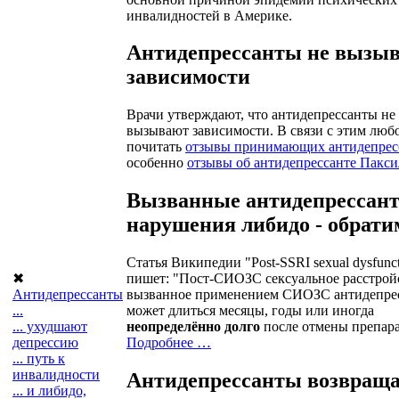
инвалидностей в Америке.
Антидепрессанты не вызы
зависимости
Врачи утверждают, что антидепрессанты не
вызывают зависимости. В связи с этим лю
почитать
отзывы принимающих антидепрес
особенно
отзывы об антидепрессанте Пакси
Вызванные антидепрессан
нарушения либидо - обрат
Статья Википедии "Post-SSRI sexual dysfunc
✖
пишет: "Пост-СИОЗС сексуальное расстрой
Антидепрессанты
вызванное применением СИОЗС антидепрес
...
может длиться месяцы, годы или иногда
... ухудшают
неопределённо долго
после отмены препара
депрессию
Подробнее …
... путь к
инвалидности
Антидепрессанты возвращ
... и либидо,