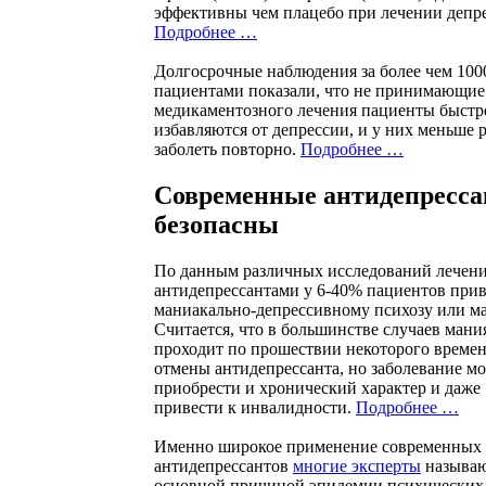
эффективны чем плацебо при лечении депр
Подробнее …
Долгосрочные наблюдения за более чем 100
пациентами показали, что не принимающие
медикаментозного лечения пациенты быстр
избавляются от депрессии, и у них меньше 
заболеть повторно.
Подробнее …
Современные антидепресса
безопасны
По данным различных исследований лечен
антидепрессантами у 6-40% пациентов прив
маниакально-депрессивному психозу или м
Считается, что в большинстве случаев мани
проходит по прошествии некоторого времен
отмены антидепрессанта, но заболевание м
приобрести и хронический характер и даже
привести к инвалидности.
Подробнее …
Именно широкое применение современных
антидепрессантов
многие эксперты
называ
основной причиной эпидемии психических