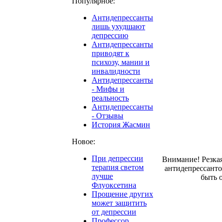
Популярное:
Антидепрессанты
лишь ухудшают
депрессию
Антидепрессанты
приводят к
психозу, мании и
инвалидности
Антидепрессанты
- Мифы и
реальность
Антидепрессанты
- Отзывы
История Жасмин
Новое:
При депрессии
Внимание! Резка
терапия светом
антидепрессант
лучше
быть 
Флуоксетина
Прощение других
может защитить
от депрессии
Профессор